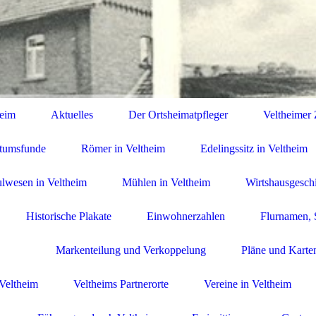
heim
Aktuelles
Der Ortsheimatpfleger
Veltheimer Z
rtumsfunde
Römer in Veltheim
Edelingssitz in Veltheim
lwesen in Veltheim
Mühlen in Veltheim
Wirtshausgesch
Historische Plakate
Einwohnerzahlen
Flurnamen, 
Markenteilung und Verkoppelung
Pläne und Karte
Veltheim
Veltheims Partnerorte
Vereine in Veltheim